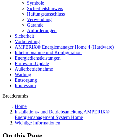
Symbole
Sicherheitshinweis
Haftungsausschluss
Verwendung
Garantie
Anforderungen
Sicherheit
Vorbereitung
AMPERIX® Energiemanager Home 4 (Hardware)
Inbetriebnahme und Konfiguration
Energiedienstleistungen
Firmware-Update
Außerbetriebnahme
Wartung
Entsorgung
Impressum
Breadcrumbs
Home
Installations- und Betriebsanleitung AMPERIX®
Energiemanagement-System Home
Wichtige Informationen
On this Page