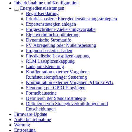
Inbetriebnahme und Konfiguration
Energiedienstleistungen
Begriffserklärung
Prioritätsbasierte Energiedienstleistungsstrategien
Expertenstrategien anlegen
Fortgeschrittene Zielleistungsvorgabe
Eigenverbrauchsoptimierung
Dynamische Stromtarife
PV-Abregelung oder Nulleinspeisung
Prognosebasiertes Laden
Physikalische Lastspitzenkappung
RLM Lastspitzenkappung
Ladepunktsteuerung
Konfiguration externer Vorgaben:
Rundsteuerempfänger Steuerung
Konfiguration externer Vorgaben: §14a EnWG
Steuerung per GPIO Eingängen
Formelbausteine
Definieren der Standardstrategie
Definieren von Strategieverknüpfungen und
Entscheidungen
Firmware-Update
Außerbetriebnahme
Wartung
Entsorgung