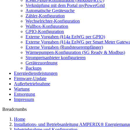
RS485-Bus-Konfiguration (Modbus-RTU)
Verknüpfung mit dem Portal myPowerGrid
Automatische Gerätesuche
Zähler-Konfiguration
Wechselrichter-Konfiguration
Wallbox-Konfiguration
GPIO-Konfiguration
Externe Vorgaben (§14a EnWG per GPIO)
Externe Vorgaben (§14a EnWG per Smart Meter Gatew
Externe Vorgaben (Rundsteuerempfänger)
Wärmepumpen-Konfiguration (SG Ready & Modbus)
Strompreisanbieter konfigurieren
Gerätezuordnung
Backups
Energiedienstleistungen
Firmware-Update
Außerbetriebnahme
Wartung
Entsorgung
Impressum
Breadcrumbs
Home
Installations- und Betriebsanleitung AMPERIX® Energiema
Inbetriebnahme und Konfiguration