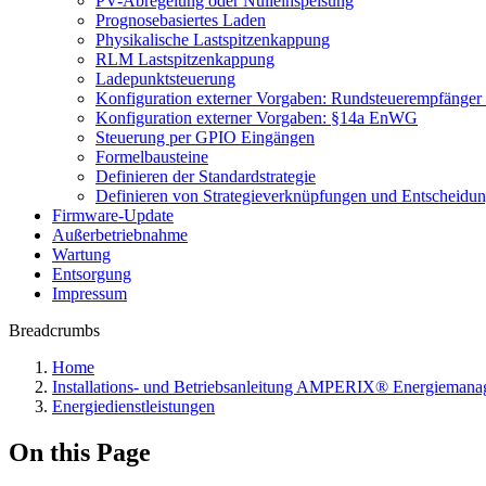
PV-Abregelung oder Nulleinspeisung
Prognosebasiertes Laden
Physikalische Lastspitzenkappung
RLM Lastspitzenkappung
Ladepunktsteuerung
Konfiguration externer Vorgaben: Rundsteuerempfänger
Konfiguration externer Vorgaben: §14a EnWG
Steuerung per GPIO Eingängen
Formelbausteine
Definieren der Standardstrategie
Definieren von Strategieverknüpfungen und Entscheidu
Firmware-Update
Außerbetriebnahme
Wartung
Entsorgung
Impressum
Breadcrumbs
Home
Installations- und Betriebsanleitung AMPERIX® Energiema
Energiedienstleistungen
On this Page