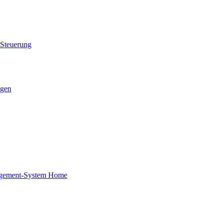
 Steuerung
ngen
nagement-System Home