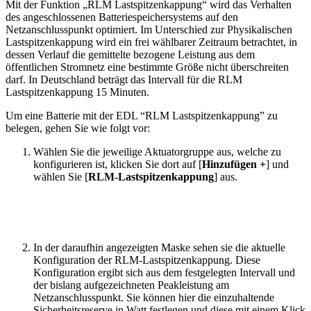
Mit der Funktion „RLM Lastspitzenkappung“ wird das Verhalten
des angeschlossenen Batteriespeichersystems auf den
Netzanschlusspunkt optimiert. Im Unterschied zur Physikalischen
Lastspitzenkappung wird ein frei wählbarer Zeitraum betrachtet, in
dessen Verlauf die gemittelte bezogene Leistung aus dem
öffentlichen Stromnetz eine bestimmte Größe nicht überschreiten
darf. In Deutschland beträgt das Intervall für die RLM
Lastspitzenkappung 15 Minuten.
Um eine Batterie mit der EDL “RLM Lastspitzenkappung” zu
belegen, gehen Sie wie folgt vor:
Wählen Sie die jeweilige Aktuatorgruppe aus, welche zu
konfigurieren ist, klicken Sie dort auf [
Hinzufügen +
] und
wählen Sie [
RLM-Lastspitzenkappung
] aus.
In der daraufhin angezeigten Maske sehen sie die aktuelle
Konfiguration der RLM-Lastspitzenkappung. Diese
Konfiguration ergibt sich aus dem festgelegten Intervall und
der bislang aufgezeichneten Peakleistung am
Netzanschlusspunkt. Sie können hier die einzuhaltende
Sicherheitsreserve in Watt festlegen und diese mit einem Klick