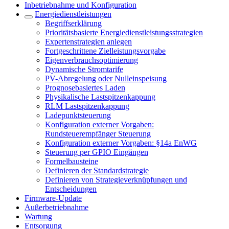
Inbetriebnahme und Konfiguration
Energiedienstleistungen
Begriffserklärung
Prioritätsbasierte Energiedienstleistungsstrategien
Expertenstrategien anlegen
Fortgeschrittene Zielleistungsvorgabe
Eigenverbrauchsoptimierung
Dynamische Stromtarife
PV-Abregelung oder Nulleinspeisung
Prognosebasiertes Laden
Physikalische Lastspitzenkappung
RLM Lastspitzenkappung
Ladepunktsteuerung
Konfiguration externer Vorgaben:
Rundsteuerempfänger Steuerung
Konfiguration externer Vorgaben: §14a EnWG
Steuerung per GPIO Eingängen
Formelbausteine
Definieren der Standardstrategie
Definieren von Strategieverknüpfungen und
Entscheidungen
Firmware-Update
Außerbetriebnahme
Wartung
Entsorgung