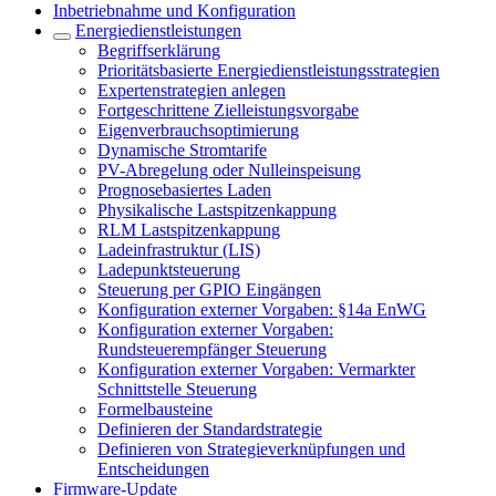
Inbetriebnahme und Konfiguration
Energiedienstleistungen
Begriffserklärung
Prioritätsbasierte Energiedienstleistungsstrategien
Expertenstrategien anlegen
Fortgeschrittene Zielleistungsvorgabe
Eigenverbrauchsoptimierung
Dynamische Stromtarife
PV-Abregelung oder Nulleinspeisung
Prognosebasiertes Laden
Physikalische Lastspitzenkappung
RLM Lastspitzenkappung
Ladeinfrastruktur (LIS)
Ladepunktsteuerung
Steuerung per GPIO Eingängen
Konfiguration externer Vorgaben: §14a EnWG
Konfiguration externer Vorgaben:
Rundsteuerempfänger Steuerung
Konfiguration externer Vorgaben: Vermarkter
Schnittstelle Steuerung
Formelbausteine
Definieren der Standardstrategie
Definieren von Strategieverknüpfungen und
Entscheidungen
Firmware-Update