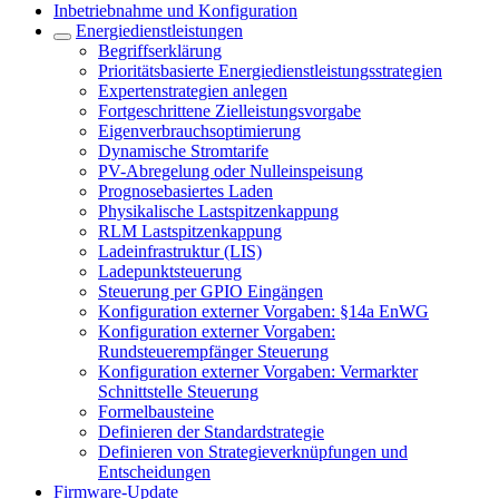
Inbetriebnahme und Konfiguration
Energiedienstleistungen
Begriffserklärung
Prioritätsbasierte Energiedienstleistungsstrategien
Expertenstrategien anlegen
Fortgeschrittene Zielleistungsvorgabe
Eigenverbrauchsoptimierung
Dynamische Stromtarife
PV-Abregelung oder Nulleinspeisung
Prognosebasiertes Laden
Physikalische Lastspitzenkappung
RLM Lastspitzenkappung
Ladeinfrastruktur (LIS)
Ladepunktsteuerung
Steuerung per GPIO Eingängen
Konfiguration externer Vorgaben: §14a EnWG
Konfiguration externer Vorgaben:
Rundsteuerempfänger Steuerung
Konfiguration externer Vorgaben: Vermarkter
Schnittstelle Steuerung
Formelbausteine
Definieren der Standardstrategie
Definieren von Strategieverknüpfungen und
Entscheidungen
Firmware-Update